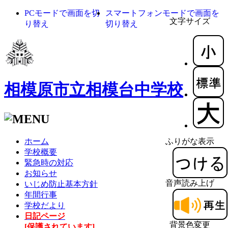
PCモードで画面を切
スマートフォンモードで画面を
文字サイズ
り替え
切り替え
相模原市立相模台中学校
ホーム
ふりがな表示
学校概要
緊急時の対応
お知らせ
音声読み上げ
いじめ防止基本方針
年間行事
学校だより
日記ページ
背景色変更
[保護されています]