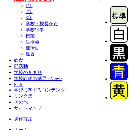
1年
2年
3年
学校・校長から
学校行事
授業
生徒会
部活動
風景
給食
部活動
学校のきまり
学校評価の結果 <New>
PTA
学びに関するコンテンツ
リンク集
その他
サイトマップ
操作方法
ホーム