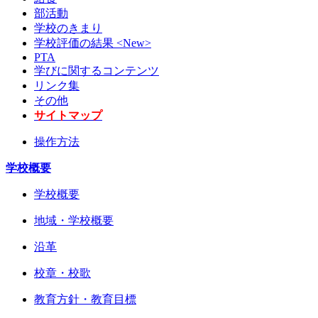
部活動
学校のきまり
学校評価の結果 <New>
PTA
学びに関するコンテンツ
リンク集
その他
サイトマップ
操作方法
学校概要
学校概要
地域・学校概要
沿革
校章・校歌
教育方針・教育目標