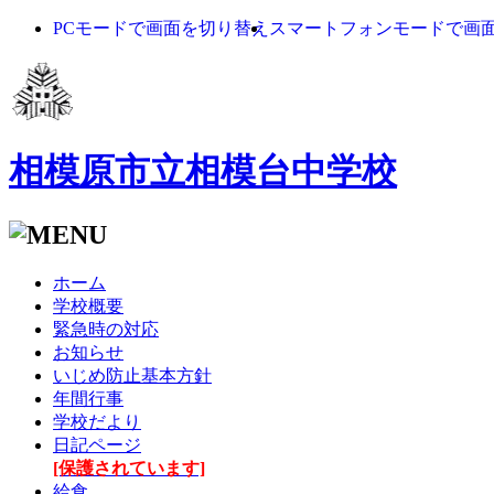
PCモードで画面を切り替え
スマートフォンモードで画
相模原市立相模台中学校
ホーム
学校概要
緊急時の対応
お知らせ
いじめ防止基本方針
年間行事
学校だより
日記ページ
[保護されています]
給食