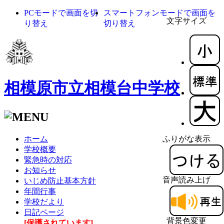
PCモードで画面を切
スマートフォンモードで画面を
文字サイズ
り替え
切り替え
相模原市立相模台中学校
ホーム
ふりがな表示
学校概要
緊急時の対応
お知らせ
音声読み上げ
いじめ防止基本方針
年間行事
学校だより
日記ページ
背景色変更
[保護されています]