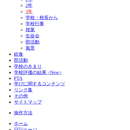
2年
3年
学校・校長から
学校行事
授業
生徒会
部活動
風景
給食
部活動
学校のきまり
学校評価の結果 <New>
PTA
学びに関するコンテンツ
リンク集
その他
サイトマップ
操作方法
ホーム
日記ページ