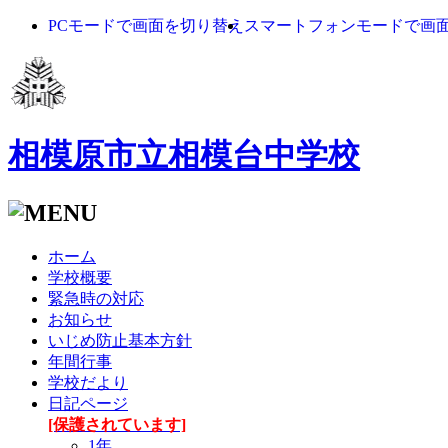
PCモードで画面を切り替え
スマートフォンモードで画
相模原市立相模台中学校
ホーム
学校概要
緊急時の対応
お知らせ
いじめ防止基本方針
年間行事
学校だより
日記ページ
[保護されています]
1年