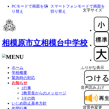
PCモードで画面を切
スマートフォンモードで画面を
文字サイズ
り替え
切り替え
相模原市立相模台中学校
ホーム
ふりがな表示
学校概要
緊急時の対応
お知らせ
音声読み上げ
1行事
2教育長からのメッセージ
3その他
いじめ防止基本方針
背景色変更
年間行事